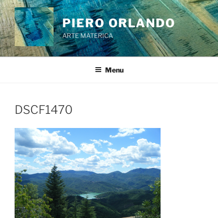
Salta
al
PIERO ORLANDO
contenuto
ARTE MATERICA
Menu
DSCF1470