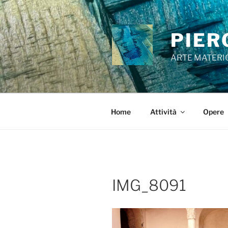
Salta
al
contenuto
PIER
ARTE MATERI
Home
Attività
Opere
IMG_8091