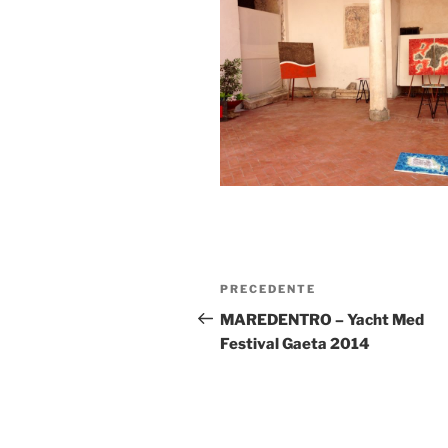
Navigazione
Articolo
PRECEDENTE
articoli
precedente:
MAREDENTRO – Yacht Med
Festival Gaeta 2014