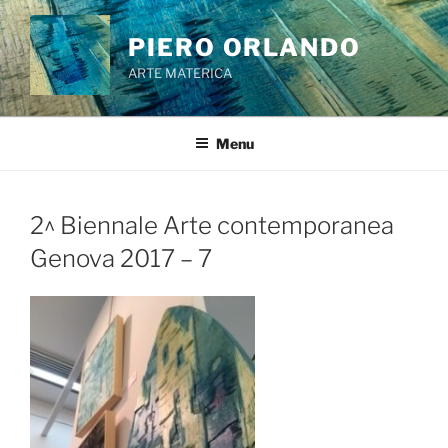
Salta
al
PIERO ORLANDO
contenuto
ARTE MATERICA
Menu
2^ Biennale Arte contemporanea
Genova 2017 – 7